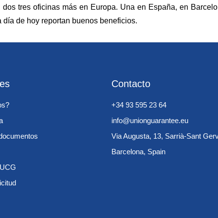
 dos tres oficinas más en Europa. Una en España, en Barcelona
 día de hoy reportan buenos beneficios.
les
Contacto
os?
+34 93 595 23 64
a
info@unionguarantee.eu
e documentos
Via Augusta, 13, Sarrià-Sant Ger
Barcelona, Spain
s UCG
icitud