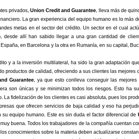
ntes privados,
Union Credit and Guarantee
, lleva más de qui
nanciero. La gran experiencia del equipo humano es lo más des
ndes metas en el sector del crédito. Un sector en el cual act
, desde allí han sabido llegar a una gran cantidad de clien
España, en Barcelona y la otra en Rumanía, en su capital, Buc
to y a la inversión multilateral, ha sido la gran adaptación qu
do productos de calidad, ofreciendo a sus clientes las mejores 
and Guarantee
, ya que esto conlleva conseguir las mejores 
iera son únicas y se minimizan todos los riesgos. Esto ha s
. La fidelización de los clientes es casi absoluta, pues los pro
resas que ofrecen servicios de baja calidad y eso ha perjudi
n su equipo humano. Este es sin duda el factor diferencial de
uy buena. Todos los trabajadores de la compañía cuentan con 
los conocimientos sobre la materia deben actualizarse constan