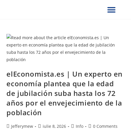
¿QUIÉNES SOMOS?
SERVICIOS UCG
NOTAS DE PRENSA
VERIFICACION DE DOCUMENTOS
FORMULARIOS SOLICITUD
PRESENCIA GLOBAL
COLABORA CON NOSOTROS
elEconomista.es | Un experto en
economía plantea que la edad
de jubilación suba hasta los 72
años por el envejecimiento de la
población
Jefferymew
iulie 8, 2026
Info
0 Comments