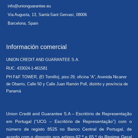
info@unionguarantee.eu
Via Augusta, 13, Sarrià-Sant Gervasi, 08006
Barcelona, Spain
Información comercial
UNION CREDIT AND GUARANTEE S.A.
RUC: 433024-1-461581
PH F&F TOWER, (El Tornillo), piso 29, oficina “A”, Avenida Nicanor
de Obarrio, Calle 50 y Calle Juan Ramón Poll, distrito y província de
Panamá
Union Credit and Guarantee S.A – Escritório de Representação
em Portugal (“UCG – Escritório de Representação”) com o
número de registo 8525 no Banco Central de Portugal, de
acordo com o disposto nos artigos 62.º e 65.º do Regime Geral