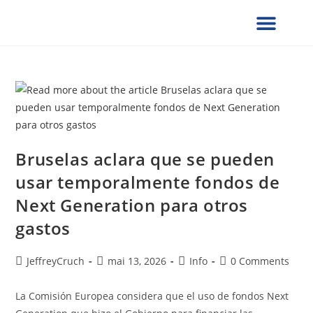
¿QUIÉNES SOMOS?
SERVICIOS UCG
NOTAS DE PRENSA
VERIFICACION DE DOCUMENTOS
FORMULARIOS SOLICITUD
PRESENCIA GLOBAL
COLABORA CON NOSOTROS
Bruselas aclara que se pueden
usar temporalmente fondos de
Next Generation para otros
gastos
JeffreyCruch
mai 13, 2026
Info
0 Comments
La Comisión Europea considera que el uso de fondos Next