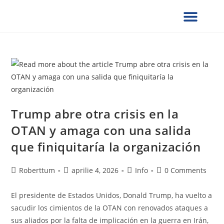
¿QUIÉNES SOMOS?
SERVICIOS UCG
NOTAS DE PRENSA
VERIFICACION DE DOCUMENTOS
FORMULARIOS SOLICITUD
PRESENCIA GLOBAL
COLABORA CON NOSOTROS
Trump abre otra crisis en la
OTAN y amaga con una salida
que finiquitaría la organización
Roberttum
aprilie 4, 2026
Info
0 Comments
El presidente de Estados Unidos, Donald Trump, ha vuelto a
sacudir los cimientos de la OTAN con renovados ataques a
sus aliados por la falta de implicación en la guerra en Irán,