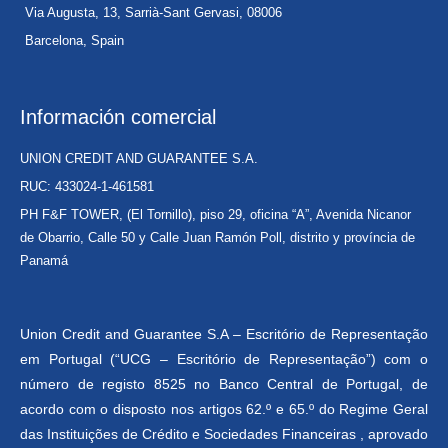
Via Augusta, 13, Sarrià-Sant Gervasi, 08006
Barcelona, Spain
Información comercial
UNION CREDIT AND GUARANTEE S.A.
RUC: 433024-1-461581
PH F&F TOWER, (El Tornillo), piso 29, oficina “A”, Avenida Nicanor
de Obarrio, Calle 50 y Calle Juan Ramón Poll, distrito y província de
Panamá
Union Credit and Guarantee S.A – Escritório de Representação
em Portugal (“UCG – Escritório de Representação”) com o
número de registo 8525 no Banco Central de Portugal, de
acordo com o disposto nos artigos 62.º e 65.º do Regime Geral
das Instituições de Crédito e Sociedades Financeiras , aprovado