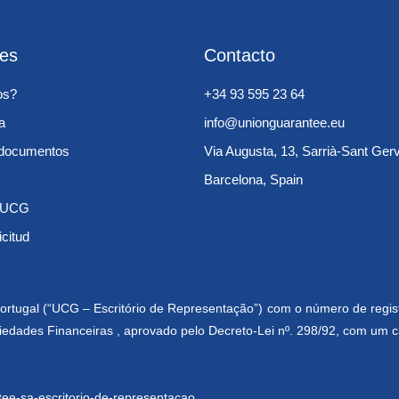
les
Contacto
os?
+34 93 595 23 64
a
info@unionguarantee.eu
e documentos
Via Augusta, 13, Sarrià-Sant Ger
Barcelona, Spain
s UCG
icitud
ortugal (“UCG – Escritório de Representação”) com o número de regis
ciedades Financeiras , aprovado pelo Decreto-Lei nº. 298/92, com um c
tee-sa-escritorio-de-representacao