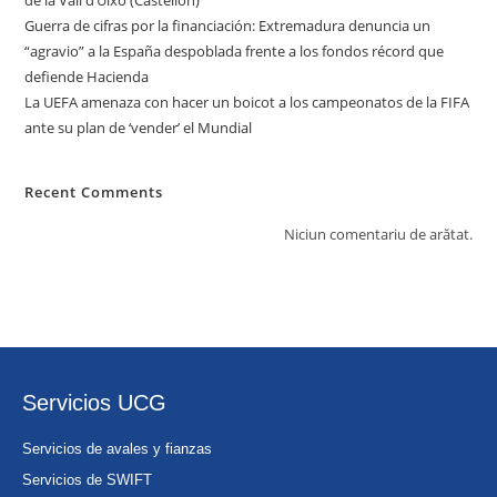
de la Vall d’Uixó (Castellón)
Guerra de cifras por la financiación: Extremadura denuncia un
“agravio” a la España despoblada frente a los fondos récord que
defiende Hacienda
La UEFA amenaza con hacer un boicot a los campeonatos de la FIFA
ante su plan de ‘vender’ el Mundial
Recent Comments
Niciun comentariu de arătat.
Servicios UCG
Servicios de avales y fianzas
Servicios de SWIFT