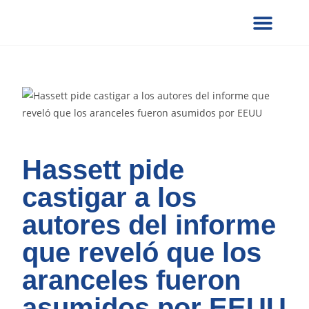
¿QUIÉNES SOMOS?
SERVICIOS UCG
NOTAS DE PRENSA
VERIFICACION DE DOCUMENTOS
FORMULARIOS SOLICITUD
PRESENCIA GLOBAL
COLABORA CON NOSOTROS
Hassett pide
castigar a los
autores del informe
que reveló que los
aranceles fueron
asumidos por EEUU