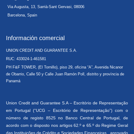
Via Augusta, 13, Sarrià-Sant Gervasi, 08006
Barcelona, Spain
Información comercial
UNION CREDIT AND GUARANTEE S.A.
RUC: 433024-1-461581
PH F&F TOWER, (El Tornillo), piso 29, oficina “A”, Avenida Nicanor
de Obarrio, Calle 50 y Calle Juan Ramón Poll, distrito y província de
Panamá
Union Credit and Guarantee S.A – Escritório de Representação
em Portugal (“UCG – Escritório de Representação”) com o
número de registo 8525 no Banco Central de Portugal, de
acordo com o disposto nos artigos 62.º e 65.º do Regime Geral
das Instituições de Crédito e Sociedades Financeiras , aprovado