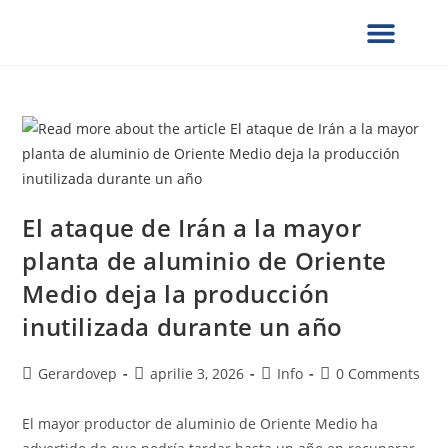
¿QUIÉNES SOMOS?
SERVICIOS UCG
NOTAS DE PRENSA
VERIFICACION DE DOCUMENTOS
FORMULARIOS SOLICITUD
PRESENCIA GLOBAL
COLABORA CON NOSOTROS
El ataque de Irán a la mayor
planta de aluminio de Oriente
Medio deja la producción
inutilizada durante un año
Gerardovep
aprilie 3, 2026
Info
0 Comments
El mayor productor de aluminio de Oriente Medio ha