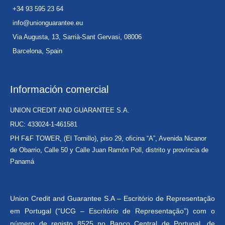
+34 93 595 23 64
info@unionguarantee.eu
Via Augusta, 13, Sarrià-Sant Gervasi, 08006
Barcelona, Spain
Información comercial
UNION CREDIT AND GUARANTEE S.A.
RUC: 433024-1-461581
PH F&F TOWER, (El Tornillo), piso 29, oficina “A”, Avenida Nicanor
de Obarrio, Calle 50 y Calle Juan Ramón Poll, distrito y província de
Panamá
Union Credit and Guarantee S.A – Escritório de Representação
em Portugal (“UCG – Escritório de Representação”) com o
número de registo 8525 no Banco Central de Portugal, de