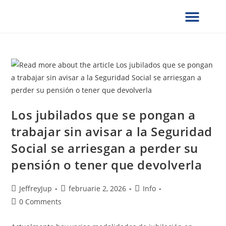
¿QUIÉNES SOMOS?
SERVICIOS UCG
NOTAS DE PRENSA
VERIFICACION DE DOCUMENTOS
FORMULARIOS SOLICITUD
PRESENCIA GLOBAL
COLABORA CON NOSOTROS
Los jubilados que se pongan a
trabajar sin avisar a la Seguridad
Social se arriesgan a perder su
pensión o tener que devolverla
JeffreyJup
februarie 2, 2026
Info
0 Comments