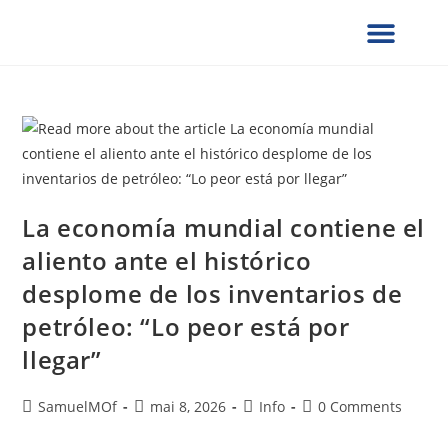
¿QUIÉNES SOMOS?
SERVICIOS UCG
NOTAS DE PRENSA
VERIFICACION DE DOCUMENTOS
FORMULARIOS SOLICITUD
PRESENCIA GLOBAL
COLABORA CON NOSOTROS
La economía mundial contiene el
aliento ante el histórico
desplome de los inventarios de
petróleo: “Lo peor está por
llegar”
SamuelMOf
mai 8, 2026
Info
0 Comments