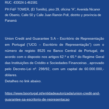
RUC: 433024-1-461581
PH F&F TOWER, (El Tornillo), piso 29, oficina “A”, Avenida Nicanor
de Obarrio, Calle 50 y Calle Juan Ramón Poll, distrito y província de
Panamá
Union Credit and Guarantee S.A – Escritório de Representação
em Portugal (“UCG – Escritório de Representação”) com o
número de registo 8525 no Banco Central de Portugal, de
acordo com o disposto nos artigos 62.º e 65.º do Regime Geral
das Instituições de Crédito e Sociedades Financeiras , aprovado
pelo Decreto-Lei nº. 298/92, com um capital de 60.000.000,-
dólares.
Detalhes no link abaixo.
https://www.bportugal.pt/entidadeautorizada/union-credit-and-
guarantee-sa-escritorio-de-representacao