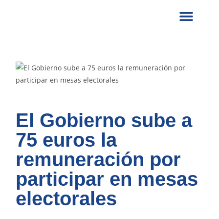
¿QUIÉNES SOMOS?
SERVICIOS UCG
NOTAS DE PRENSA
VERIFICACION DE DOCUMENTOS
FORMULARIOS SOLICITUD
PRESENCIA GLOBAL
COLABORA CON NOSOTROS
El Gobierno sube a
75 euros la
remuneración por
participar en mesas
electorales