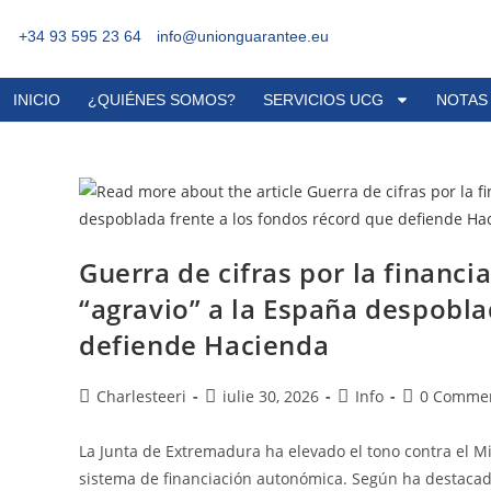
+34 93 595 23 64
info@unionguarantee.eu
INICIO
¿QUIÉNES SOMOS?
SERVICIOS UCG
NOTAS
Guerra de cifras por la financ
“agravio” a la España despobla
defiende Hacienda
Charlesteeri
iulie 30, 2026
Info
0 Comme
La Junta de Extremadura ha elevado el tono contra el M
sistema de financiación autonómica. Según ha destacado