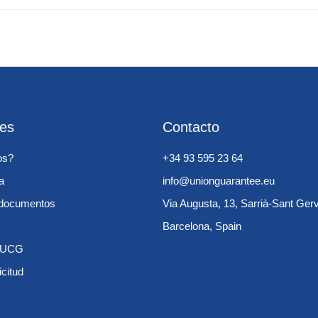
les
Contacto
os?
+34 93 595 23 64
a
info@unionguarantee.eu
e documentos
Via Augusta, 13, Sarrià-Sant Ger
Barcelona, Spain
s UCG
icitud