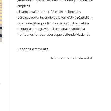
genera un impacto de casi 47 millones y más de 400
empleos
El campo valenciano cifra en 35 millones las
pérdidas por el incendio de la Vall d’Uixó (Castellón)
Guerra de cifras por la financiación: Extremadura
denuncia un “agravio” a la España despoblada
frente a los fondos récord que defiende Hacienda
Recent Comments
Niciun comentariu de arătat.
e