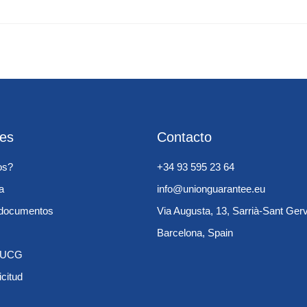
les
Contacto
os?
+34 93 595 23 64
a
info@unionguarantee.eu
e documentos
Via Augusta, 13, Sarrià-Sant Ger
Barcelona, Spain
s UCG
icitud